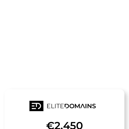
Die Domain
hormonersat
versand.de
steht zum Verkauf
€2,450