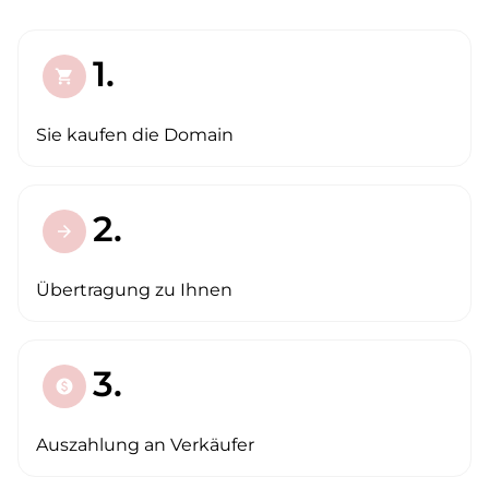
1.
shopping_cart
Sie kaufen die Domain
2.
arrow_forward
Übertragung zu Ihnen
3.
paid
Auszahlung an Verkäufer