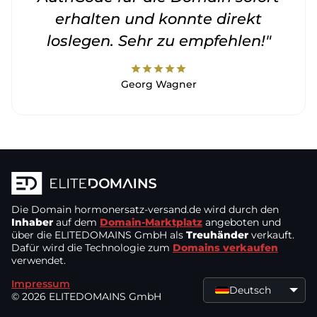
erhalten und konnte direkt
loslegen. Sehr zu empfehlen!"
star
star
star
star
star
Georg Wagner
Die Domain
hormonersatz-versand.de
wird durch den
Inhaber
auf dem
Domain-Marktplatz
angeboten und
über die ELITEDOMAINS GmbH als
Treuhänder
verkauft.
Dafür wird die Technologie zum
Domains verkaufen
verwendet.
Impressum
Deutsch
© 2026 ELITEDOMAINS GmbH