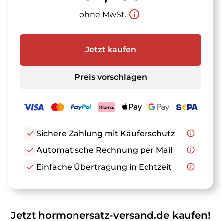
info_outline
ohne MwSt.
Jetzt kaufen
Preis vorschlagen
check
Sichere Zahlung mit Käuferschutz
info_outline
check
Automatische Rechnung per Mail
info_outline
check
Einfache Übertragung in Echtzeit
info_outline
Jetzt hormonersatz-versand.de kaufen!